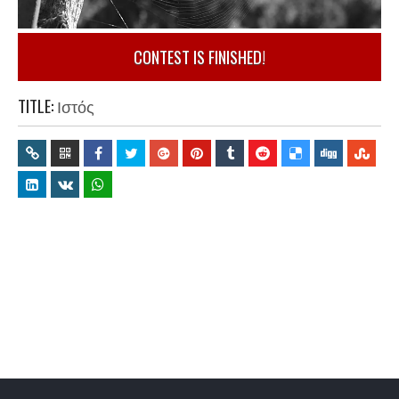
CONTEST IS FINISHED!
TITLE:
Ιστός