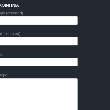
ΙΚΟΙΝΩΝΙΑ
μα (required)
il (required)
μα
νυμα