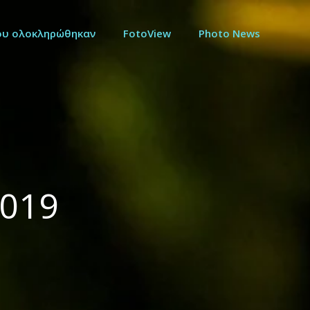
ου ολοκληρώθηκαν
FotoView
Photo News
2019