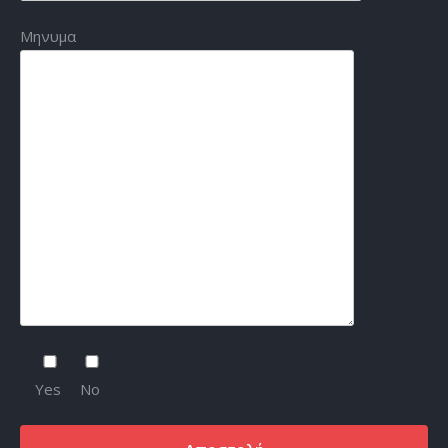
Μηνυμα
Yes
No