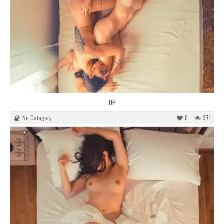
UP
No Category
0
371