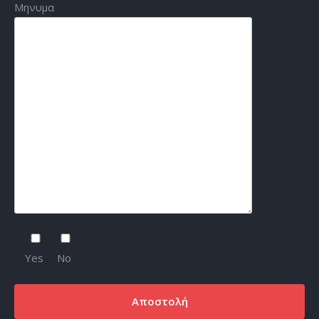
Μηνυμα
Yes
No