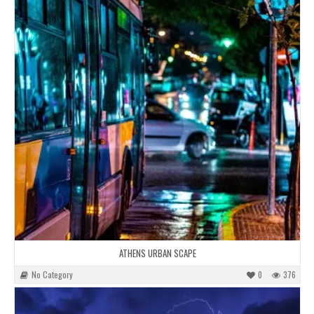
ATHENS URBAN SCAPE
No Category
0
376