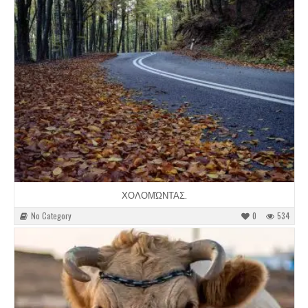
ΧΟΛΟΜΏΝΤΑΣ.
No Category
0
534